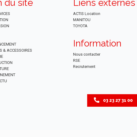
n du site
Liens externes
VICES
ACTIS Location
TION
MANITOU
SION
TOYOTA
Information
NCEMENT
ES & ACCESSOIRES
Nous contacter
IE
RSE
UCTION
Recrutement
TURE
NNEMENT
CTU
03 23 27 31 00