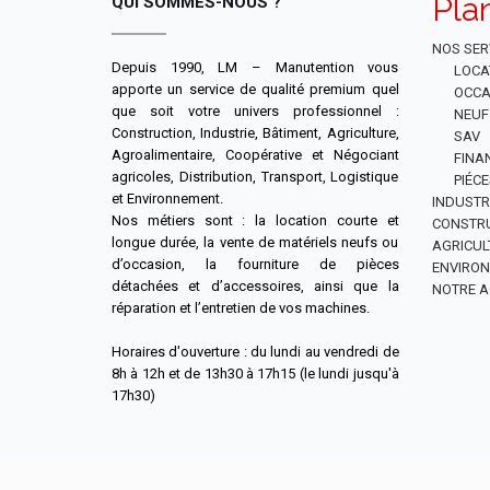
Pla
QUI SOMMES-NOUS ?
NOS SER
Depuis 1990, LM – Manutention vous
LOCA
apporte un service de qualité premium quel
OCCA
que soit votre univers professionnel :
NEUF
Construction, Industrie, Bâtiment, Agriculture,
SAV
Agroalimentaire, Coopérative et Négociant
FINA
agricoles, Distribution, Transport, Logistique
PIÉC
et Environnement.
INDUSTR
Nos métiers sont : la location courte et
CONSTR
longue durée, la vente de matériels neufs ou
AGRICUL
d’occasion, la fourniture de pièces
ENVIRO
détachées et d’accessoires, ainsi que la
NOTRE A
réparation et l’entretien de vos machines.
Horaires d'ouverture : du lundi au vendredi de
8h à 12h et de 13h30 à 17h15 (le lundi jusqu'à
17h30)