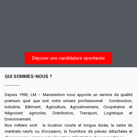
OFFRE EMPLOI : CONSEILLER PIÈCES DE RECHANGE ET
ACCESSOIRES MANITOU – TOYOTA (H/F) – SOMME
LM – La Manutention recrute un(e) Conseiller(ère) Pièces de
Rechange et Accessoires pour son agence...
En savoir plus
Déposer une candidature spontanée
QUI SOMMES-NOUS ?
Depuis 1990, LM – Manutention vous apporte un service de qualité
premium quel que soit votre univers professionnel : Construction,
Industrie, Bâtiment, Agriculture, Agroalimentaire, Coopérative et
Négociant agricoles, Distribution, Transport, Logistique et
Environnement.
Nos métiers sont : la location courte et longue durée, la vente de
matériels neufs ou d’occasion, la fourniture de pièces détachées et