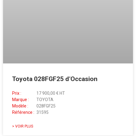
Toyota 028FGF25 d’Occasion
Prix :
17 900,00 € HT
Marque :
TOYOTA
Modèle :
028FGF25
Référence :
31595
> VOIR PLUS