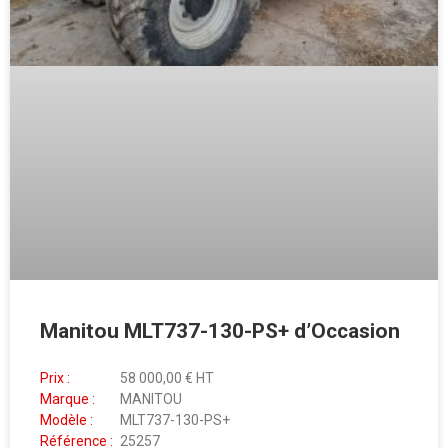
Manitou MLT737-130-PS+ d’Occasion
Prix :
58 000,00 € HT
Marque :
MANITOU
Modèle :
MLT737-130-PS+
Référence :
25257