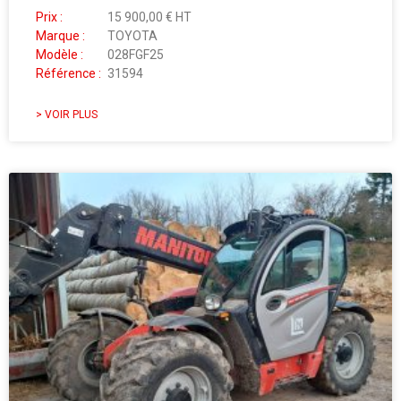
Prix :
15 900,00 € HT
Marque :
TOYOTA
Modèle :
028FGF25
Référence :
31594
> VOIR PLUS