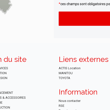
*
ces champs sont obligatoires po
Alternative:
n du site
Liens externes
VICES
ACTIS Location
TION
MANITOU
SION
TOYOTA
Information
NCEMENT
ES & ACCESSOIRES
Nous contacter
IE
RSE
UCTION