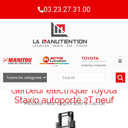
03.23.27.31.00
Gerbeur électrique Toyota
Staxio autoporté 2T neuf
Modèle neuf disponible à l'achat​