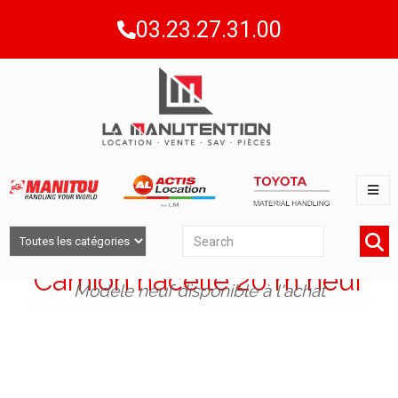
03.23.27.31.00
Camion nacelle 20 m neuf
Modèle neuf disponible à l'achat​