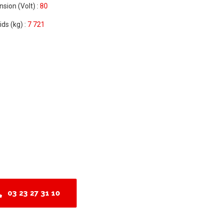
nsion (Volt) :
80
ids (kg) :
7 721
03 23 27 31 10