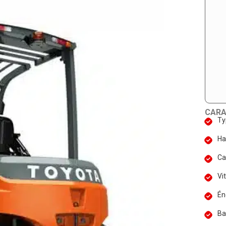
CARA
Ty
Ha
Ca
Vi
Én
Ba