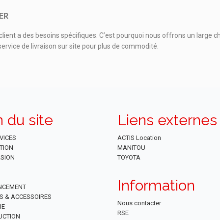
ER
ient a des besoins spécifiques. C’est pourquoi nous offrons un large c
rvice de livraison sur site pour plus de commodité.
n du site
Liens externes
VICES
ACTIS Location
TION
MANITOU
SION
TOYOTA
Information
NCEMENT
ES & ACCESSOIRES
Nous contacter
IE
RSE
UCTION