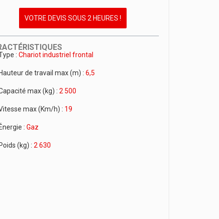
VOTRE DEVIS SOUS 2 HEURES !
RACTÉRISTIQUES
Type :
Chariot industriel frontal
Hauteur de travail max (m) :
6,5
Capacité max (kg) :
2 500
Vitesse max (Km/h) :
19
Énergie :
Gaz
Poids (kg) :
2 630