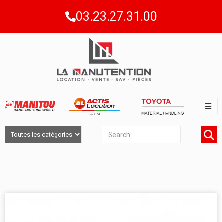
03.23.27.31.00
LOCATION CHARIOTS TÉLESCOPIQUES 6 -
8M EN PICARDIE