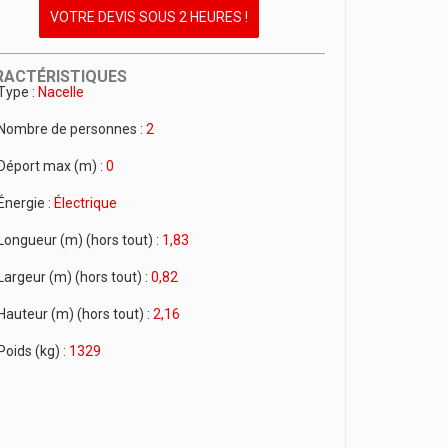
VOTRE DEVIS SOUS 2 HEURES !
RACTÉRISTIQUES
Type :
Nacelle
Nombre de personnes :
2
Déport max (m) :
0
Énergie :
Électrique
Longueur (m) (hors tout) :
1,83
Largeur (m) (hors tout) :
0,82
Hauteur (m) (hors tout) :
2,16
Poids (kg) :
1329