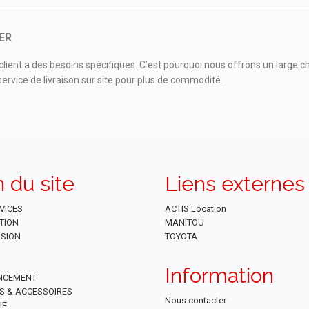
ER
ient a des besoins spécifiques. C’est pourquoi nous offrons un large c
rvice de livraison sur site pour plus de commodité.
n du site
Liens externes
VICES
ACTIS Location
TION
MANITOU
SION
TOYOTA
Information
NCEMENT
ES & ACCESSOIRES
Nous contacter
IE