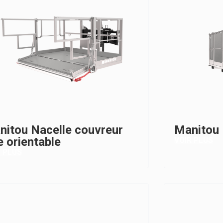
nitou Nacelle couvreur
Manitou 
e orientable
VOIR PLUS
R PLUS