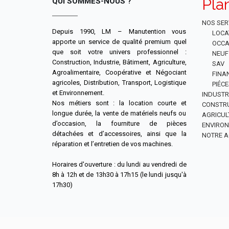
Pla
QUI SOMMES-NOUS ?
NOS SER
Depuis 1990, LM – Manutention vous
LOCA
apporte un service de qualité premium quel
OCCA
que soit votre univers professionnel :
NEUF
Construction, Industrie, Bâtiment, Agriculture,
SAV
Agroalimentaire, Coopérative et Négociant
FINA
agricoles, Distribution, Transport, Logistique
PIÉC
et Environnement.
INDUSTR
Nos métiers sont : la location courte et
CONSTR
longue durée, la vente de matériels neufs ou
AGRICUL
d’occasion, la fourniture de pièces
ENVIRO
détachées et d’accessoires, ainsi que la
NOTRE A
réparation et l’entretien de vos machines.
Horaires d'ouverture : du lundi au vendredi de
8h à 12h et de 13h30 à 17h15 (le lundi jusqu'à
17h30)