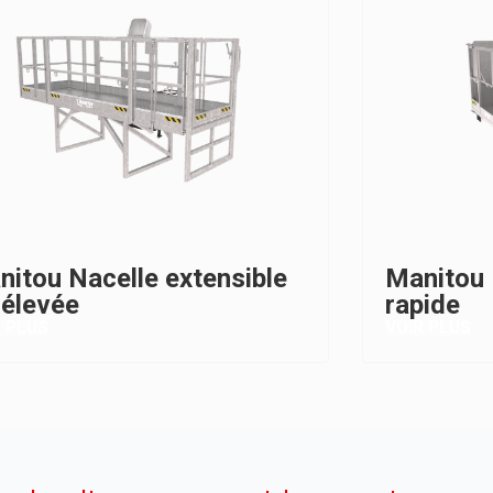
nitou Nacelle extensible
Manitou 
rélevée
rapide
R PLUS
VOIR PLUS