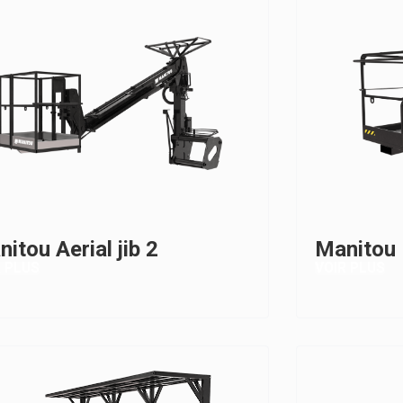
itou Aerial jib 2
Manitou 
R PLUS
VOIR PLUS