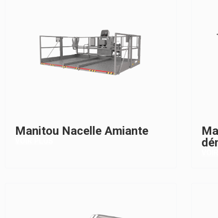
Manitou Nacelle Amiante
Man
dé
VOIR PLUS
VOI