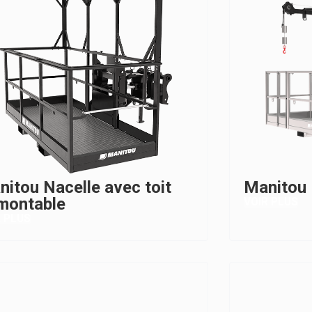
itou Nacelle avec toit
Manitou 
montable
VOIR PLUS
R PLUS