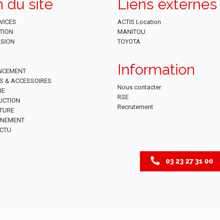
n du site
Liens externes
VICES
ACTIS Location
TION
MANITOU
SION
TOYOTA
Information
NCEMENT
ES & ACCESSOIRES
Nous contacter
IE
RSE
UCTION
Recrutement
TURE
NNEMENT
CTU
03 23 27 31 00