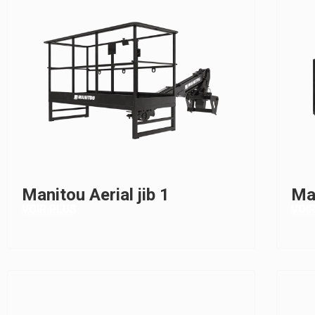
Manitou Aerial jib 1
Man
VOIR PLUS
VOI