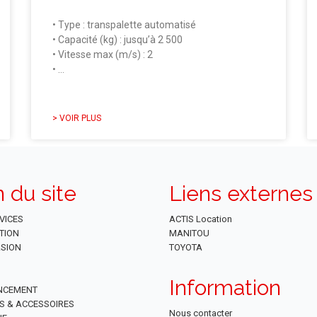
• Type : transpalette automatisé
• Capacité (kg) : jusqu’à 2 500
• Vitesse max (m/s) : 2
• …
> VOIR PLUS
n du site
Liens externes
VICES
ACTIS Location
TION
MANITOU
SION
TOYOTA
Information
NCEMENT
ES & ACCESSOIRES
Nous contacter