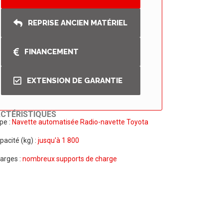
REPRISE ANCIEN MATÉRIEL
FINANCEMENT
EXTENSION DE GARANTIE
CTÉRISTIQUES
pe :
Navette automatisée Radio-navette Toyota
pacité (kg) :
jusqu'à 1 800
arges :
nombreux supports de charge