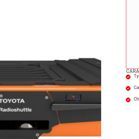
CARA
Ty
Ca
Ch