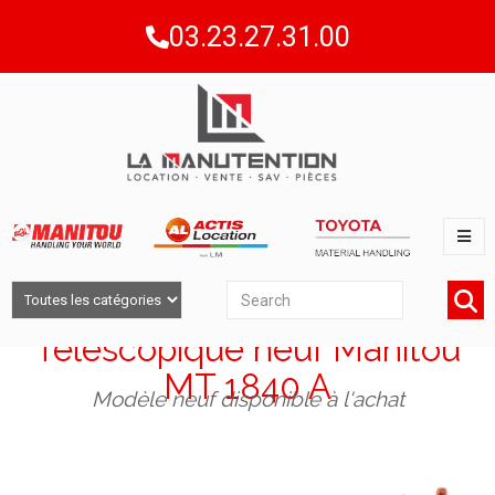
03.23.27.31.00
Télescopique neuf Manitou
MT 1840 A
Modèle neuf disponible à l'achat​