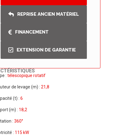
REPRISE ANCIEN MATÉRIEL
FINANCEMENT
EXTENSION DE GARANTIE
CTÉRISTIQUES
pe :
télescopique rotatif
uteur de levage (m) :
21,8
pacité (t) :
6
port (m) :
18,2
tation :
360°
tricité :
115 kW