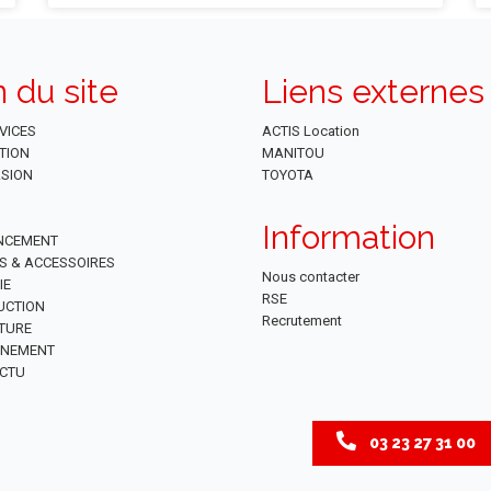
n du site
Liens externes
VICES
ACTIS Location
TION
MANITOU
SION
TOYOTA
Information
NCEMENT
ES & ACCESSOIRES
Nous contacter
IE
RSE
UCTION
Recrutement
TURE
NNEMENT
CTU
03 23 27 31 00