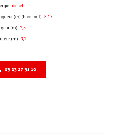
ergie :
diesel
ngueur (m) (hors tout) :
8,17
rgeur (m) :
2,5
uteur (m) :
3,1
03 23 27 31 10