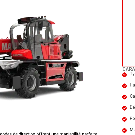
CARA
Ty
Ha
Ca
Dé
Ro
Mo
odes de direction offrant une maniabilité parfaite,