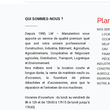
Pla
QUI SOMMES-NOUS ?
NOS SER
Depuis 1990, LM – Manutention vous
LOCA
apporte un service de qualité premium quel
OCCA
que soit votre univers professionnel :
NEUF
Construction, Industrie, Bâtiment, Agriculture,
SAV
Agroalimentaire, Coopérative et Négociant
FINA
agricoles, Distribution, Transport, Logistique
PIÉC
et Environnement.
INDUSTR
Nos métiers sont : la location courte et
CONSTR
longue durée, la vente de matériels neufs ou
AGRICUL
d’occasion, la fourniture de pièces
ENVIRO
détachées et d’accessoires, ainsi que la
NOTRE A
réparation et l’entretien de vos machines.
Horaires d'ouverture : du lundi au vendredi de
8h à 12h et de 13h30 à 17h15 (le lundi jusqu'à
17h30)