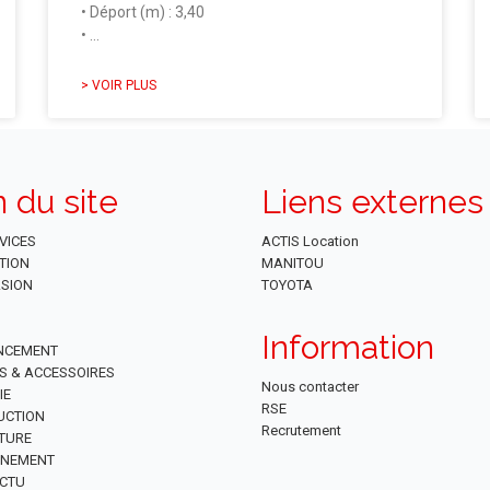
• Déport (m) : 3,40
• …
> VOIR PLUS
n du site
Liens externes
VICES
ACTIS Location
TION
MANITOU
SION
TOYOTA
Information
NCEMENT
ES & ACCESSOIRES
Nous contacter
IE
RSE
UCTION
Recrutement
TURE
NNEMENT
CTU