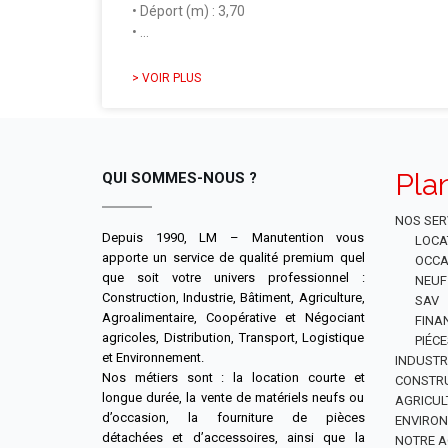
• Déport (m) : 3,70
• …
> VOIR PLUS
Pla
QUI SOMMES-NOUS ?
NOS SER
Depuis 1990, LM – Manutention vous
LOCA
apporte un service de qualité premium quel
OCCA
que soit votre univers professionnel :
NEUF
Construction, Industrie, Bâtiment, Agriculture,
SAV
Agroalimentaire, Coopérative et Négociant
FINA
agricoles, Distribution, Transport, Logistique
PIÉC
et Environnement.
INDUSTR
Nos métiers sont : la location courte et
CONSTR
longue durée, la vente de matériels neufs ou
AGRICUL
d’occasion, la fourniture de pièces
ENVIRO
détachées et d’accessoires, ainsi que la
NOTRE A