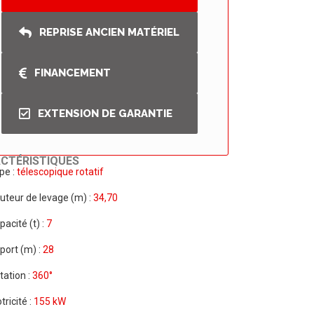
REPRISE ANCIEN MATÉRIEL
FINANCEMENT
EXTENSION DE GARANTIE
CTÉRISTIQUES
pe :
télescopique rotatif
uteur de levage (m) :
34,70
pacité (t) :
7
port (m) :
28
tation :
360°
tricité :
155 kW