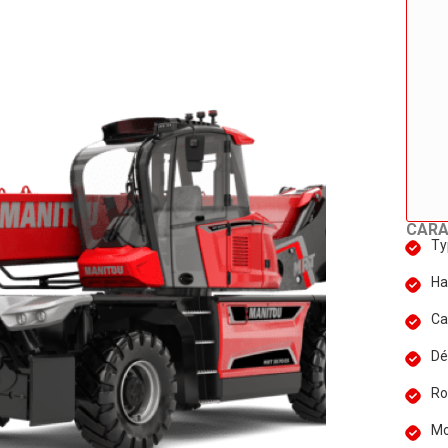
CARA
Ty
Ha
Ca
Dé
Ro
Mo