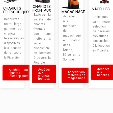
CHARIOTS
CHARIOTS
NACELLES
FRONTAUX
MAGASINAGE
TÉLESCOPIQUES
Explorez la
Accéder
Choisissez
Découvrez
variété de
aux
parmi notre
notre large
chariots
matériels
sélection
gamme de
frontaux
de
de nacelles
chariots
que nous
magasinage
élévatrices
télescopiques
mettons à
en location
disponibles
disponibles
votre
dans
à la location
à la location
disposition
l’Aisne,
en Picardie.
dans toute
en location
l’Oise et la
la Picardie.
à travers la
Somme.
Picardie.
Accéder
Accéder
Accéder aux
aux
Accéder aux
aux
chariots
nacelles
matériels de
chariots
télescopiques
magasinage
frontaux