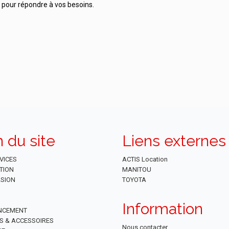
pour répondre à vos besoins.
n du site
Liens externes
VICES
ACTIS Location
TION
MANITOU
SION
TOYOTA
Information
NCEMENT
ES & ACCESSOIRES
Nous contacter