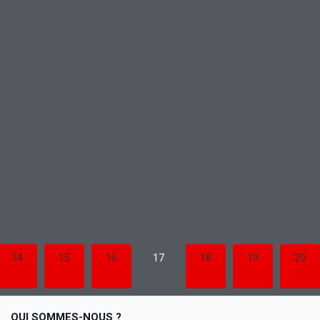
CONSTRUISONS L’AVENIR !
En savoir plus
14
15
16
17
18
19
20
QUI SOMMES-NOUS ?