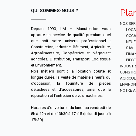
Pla
QUI SOMMES-NOUS ?
NOS SER
Depuis 1990, LM – Manutention vous
LOCA
apporte un service de qualité premium quel
OCCA
que soit votre univers professionnel :
NEUF
Construction, Industrie, Bâtiment, Agriculture,
SAV
Agroalimentaire, Coopérative et Négociant
FINA
agricoles, Distribution, Transport, Logistique
PIÉC
et Environnement.
INDUSTR
Nos métiers sont : la location courte et
CONSTR
longue durée, la vente de matériels neufs ou
AGRICUL
d’occasion, la fourniture de pièces
ENVIRO
détachées et d’accessoires, ainsi que la
NOTRE A
réparation et l’entretien de vos machines.
Horaires d'ouverture : du lundi au vendredi de
8h à 12h et de 13h30 à 17h15 (le lundi jusqu'à
17h30)