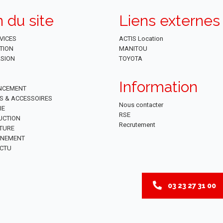
n du site
Liens externes
VICES
ACTIS Location
TION
MANITOU
SION
TOYOTA
Information
NCEMENT
ES & ACCESSOIRES
Nous contacter
IE
RSE
UCTION
Recrutement
TURE
NNEMENT
CTU
03 23 27 31 00