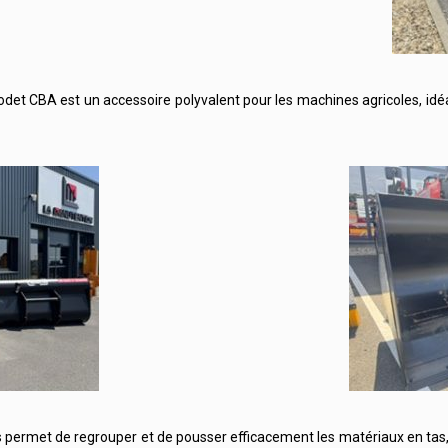
odet CBA est un accessoire polyvalent pour les machines agricoles, idé
s permet de regrouper et de pousser efficacement les matériaux en tas, 