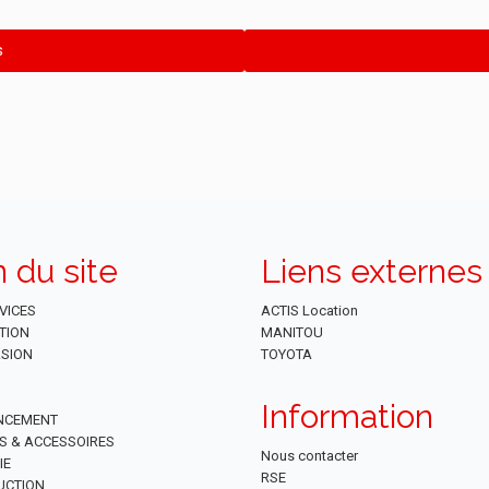
s
n du site
Liens externes
VICES
ACTIS Location
TION
MANITOU
SION
TOYOTA
Information
NCEMENT
ES & ACCESSOIRES
Nous contacter
IE
RSE
UCTION