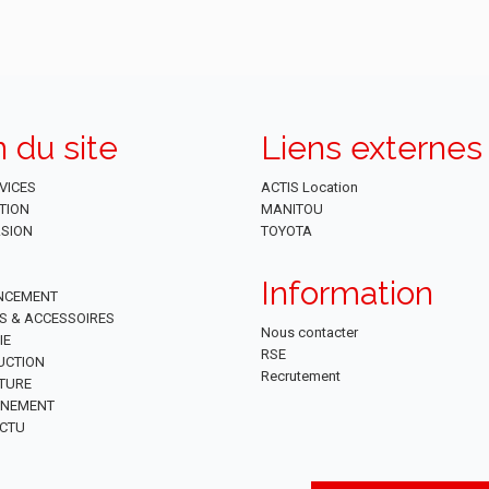
n du site
Liens externes
VICES
ACTIS Location
TION
MANITOU
SION
TOYOTA
Information
NCEMENT
ES & ACCESSOIRES
Nous contacter
IE
RSE
UCTION
Recrutement
TURE
NNEMENT
CTU