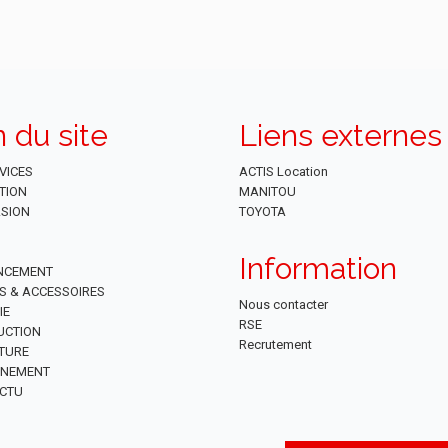
n du site
Liens externes
VICES
ACTIS Location
TION
MANITOU
SION
TOYOTA
Information
NCEMENT
ES & ACCESSOIRES
Nous contacter
IE
RSE
UCTION
Recrutement
TURE
NNEMENT
CTU