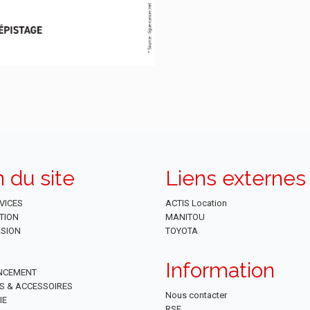
n du site
Liens externes
VICES
ACTIS Location
TION
MANITOU
SION
TOYOTA
Information
NCEMENT
ES & ACCESSOIRES
Nous contacter
IE
RSE