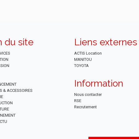
n du site
Liens externes
VICES
ACTIS Location
TION
MANITOU
SION
TOYOTA
Information
NCEMENT
ES & ACCESSOIRES
Nous contacter
IE
RSE
UCTION
Recrutement
TURE
NNEMENT
CTU