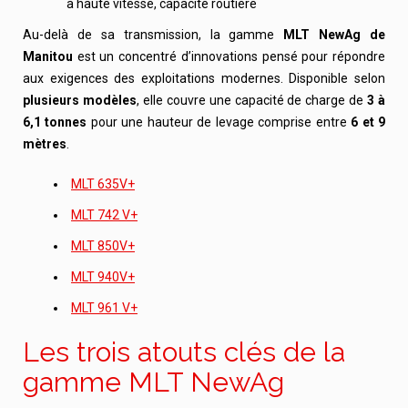
à haute vitesse, capacité routière
Au-delà de sa transmission, la gamme
MLT NewAg de
Manitou
est un concentré d’innovations pensé pour répondre
aux exigences des exploitations modernes. Disponible selon
plusieurs modèles
, elle couvre une capacité de charge de
3 à
6,1 tonnes
pour une hauteur de levage comprise entre
6 et 9
mètres
.
MLT 635V+
MLT 742 V+
MLT 850V+
MLT 940V+
MLT 961 V+
Les trois atouts clés de la
gamme MLT NewAg