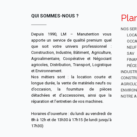
Pla
QUI SOMMES-NOUS ?
NOS SER
Depuis 1990, LM – Manutention vous
LOCA
apporte un service de qualité premium quel
OCCA
que soit votre univers professionnel :
NEUF
Construction, Industrie, Bâtiment, Agriculture,
SAV
Agroalimentaire, Coopérative et Négociant
FINA
agricoles, Distribution, Transport, Logistique
PIÉC
et Environnement.
INDUSTR
Nos métiers sont : la location courte et
CONSTR
longue durée, la vente de matériels neufs ou
AGRICUL
d’occasion, la fourniture de pièces
ENVIRO
détachées et d’accessoires, ainsi que la
NOTRE A
réparation et l’entretien de vos machines.
Horaires d'ouverture : du lundi au vendredi de
8h à 12h et de 13h30 à 17h15 (le lundi jusqu'à
17h30)