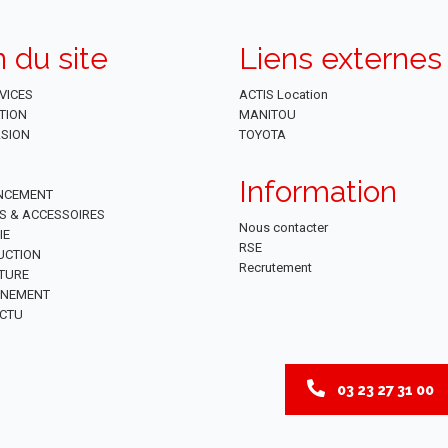
n du site
Liens externes
VICES
ACTIS Location
TION
MANITOU
SION
TOYOTA
Information
NCEMENT
ES & ACCESSOIRES
Nous contacter
IE
RSE
UCTION
Recrutement
TURE
NNEMENT
CTU
03 23 27 31 00