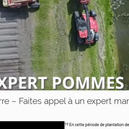
re – Faites appel à un expert man
?? En cette période de plantation d