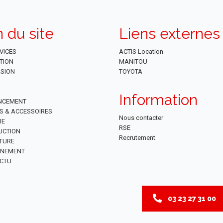
n du site
Liens externes
VICES
ACTIS Location
TION
MANITOU
SION
TOYOTA
Information
NCEMENT
ES & ACCESSOIRES
Nous contacter
IE
RSE
UCTION
Recrutement
TURE
NNEMENT
CTU
03 23 27 31 00