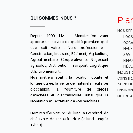
Pla
QUI SOMMES-NOUS ?
NOS SER
Depuis 1990, LM – Manutention vous
LOCA
apporte un service de qualité premium quel
OCCA
que soit votre univers professionnel :
NEUF
Construction, Industrie, Bâtiment, Agriculture,
SAV
Agroalimentaire, Coopérative et Négociant
FINA
agricoles, Distribution, Transport, Logistique
PIÉC
et Environnement.
INDUSTR
Nos métiers sont : la location courte et
CONSTR
longue durée, la vente de matériels neufs ou
AGRICUL
d’occasion, la fourniture de pièces
ENVIRO
détachées et d’accessoires, ainsi que la
NOTRE A
réparation et l’entretien de vos machines.
Horaires d'ouverture : du lundi au vendredi de
8h à 12h et de 13h30 à 17h15 (le lundi jusqu'à
17h30)