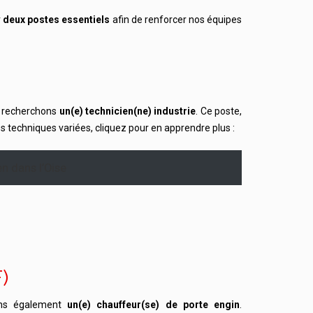
r
deux postes essentiels
afin de renforcer nos équipes
us recherchons
un(e) technicien(ne) industrie
. Ce poste,
 techniques variées, cliquez pour en apprendre plus :
n dans l’Oise
)
ns également
un(e) chauffeur(se) de porte engin
.