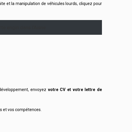
te et la manipulation de véhicules lourds, cliquez pour
te engin dans l’Aisne
n développement, envoyez
votre CV et votre lettre de
ts et vos compétences.