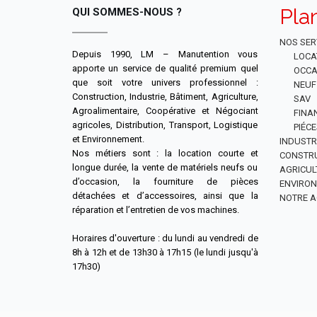
Pla
QUI SOMMES-NOUS ?
NOS SER
Depuis 1990, LM – Manutention vous
LOCA
apporte un service de qualité premium quel
OCCA
que soit votre univers professionnel :
NEUF
Construction, Industrie, Bâtiment, Agriculture,
SAV
Agroalimentaire, Coopérative et Négociant
FINA
agricoles, Distribution, Transport, Logistique
PIÉC
et Environnement.
INDUSTR
Nos métiers sont : la location courte et
CONSTR
longue durée, la vente de matériels neufs ou
AGRICUL
d’occasion, la fourniture de pièces
ENVIRO
détachées et d’accessoires, ainsi que la
NOTRE A
réparation et l’entretien de vos machines.
Horaires d'ouverture : du lundi au vendredi de
8h à 12h et de 13h30 à 17h15 (le lundi jusqu'à
17h30)