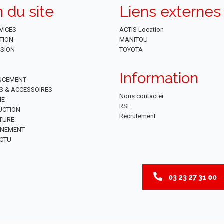
n du site
Liens externes
VICES
ACTIS Location
TION
MANITOU
SION
TOYOTA
Information
NCEMENT
ES & ACCESSOIRES
Nous contacter
IE
RSE
UCTION
Recrutement
TURE
NNEMENT
CTU
03 23 27 31 00