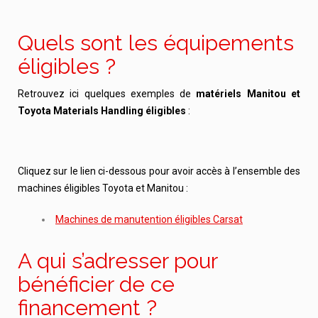
Quels sont les équipements
éligibles ?
Retrouvez ici quelques exemples de
matériels Manitou et
Toyota Materials Handling éligibles
:
EP 15 Lithium Manitou
ES 112 Easy Manitou
Staxio 120 Toyota
Cliquez sur le lien ci-dessous pour avoir accès à l’ensemble des
machines éligibles Toyota et Manitou :
Machines de manutention éligibles Carsat
A qui s’adresser pour
bénéficier de ce
financement ?