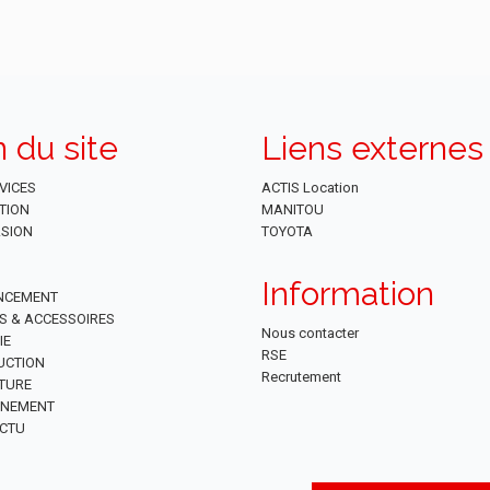
n du site
Liens externes
VICES
ACTIS Location
TION
MANITOU
SION
TOYOTA
Information
NCEMENT
ES & ACCESSOIRES
Nous contacter
IE
RSE
UCTION
Recrutement
TURE
NNEMENT
CTU