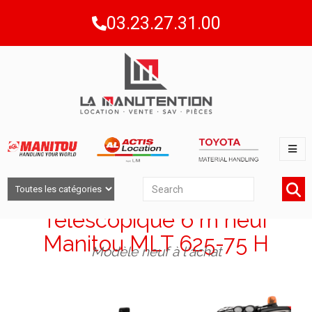
03.23.27.31.00
Télescopique 6 m neuf
Manitou MLT 625-75 H
Modèle neuf à l'achat