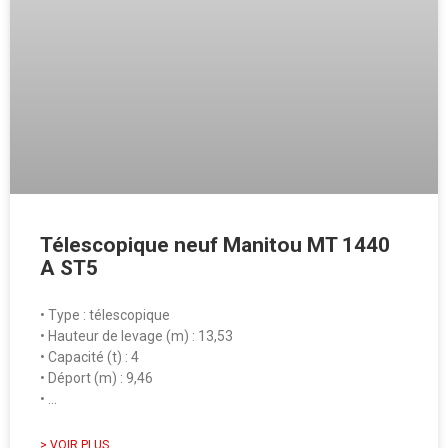
Télescopique neuf Manitou MT 1440
A ST5
• Type : télescopique
• Hauteur de levage (m) : 13,53
• Capacité (t) : 4
• Déport (m) : 9,46
• …
> VOIR PLUS