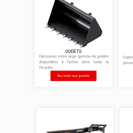
GODETS
Découvrez notre large gamme de godets
Expl
disponibles à l’achat dans toute la
pince
Picardie.
Accéder aux godets