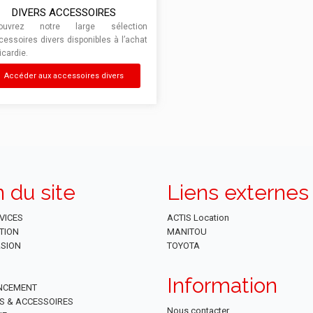
DIVERS ACCESSOIRES
ouvrez notre large sélection
cessoires divers disponibles à l’achat
icardie.
Accéder aux accessoires divers
n du site
Liens externes
VICES
ACTIS Location
TION
MANITOU
SION
TOYOTA
Information
NCEMENT
ES & ACCESSOIRES
Nous contacter