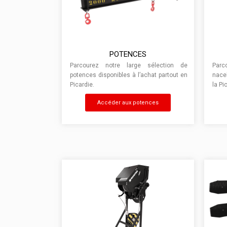
POTENCES
Parcourez notre large sélection de
Par
potences disponibles à l’achat partout en
nacel
Picardie.
la Pi
Accéder aux potences