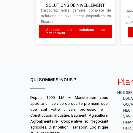
SOLUTIONS DE NIVELLEMENT
Parcourez notre gamme complète de
Déc
solutions de nivellement disponibles en
d’ac
Picardie.
en P
Accéder aux solutions de
nivellement
Pla
QUI SOMMES-NOUS ?
NOS SER
Depuis 1990, LM – Manutention vous
LOCA
apporte un service de qualité premium quel
OCCA
que soit votre univers professionnel :
NEUF
Construction, Industrie, Bâtiment, Agriculture,
SAV
Agroalimentaire, Coopérative et Négociant
FINA
agricoles, Distribution, Transport, Logistique
PIÉC