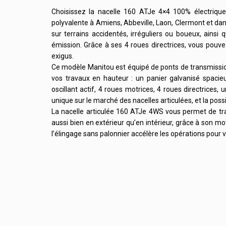
Choisissez la nacelle 160 ATJe 4×4 100% électrique 
polyvalente à Amiens, Abbeville, Laon, Clermont et dans
sur terrains accidentés, irréguliers ou boueux, ainsi q
émission. Grâce à ses 4 roues directrices, vous pouv
exigus.
Ce modèle Manitou est équipé de ponts de transmission 
vos travaux en hauteur : un panier galvanisé spacie
oscillant actif, 4 roues motrices, 4 roues directrices,
unique sur le marché des nacelles articulées, et la pos
La nacelle articulée 160 ATJe 4WS vous permet de trav
aussi bien en extérieur qu’en intérieur, grâce à son 
l’élingage sans palonnier accélère les opérations pour 