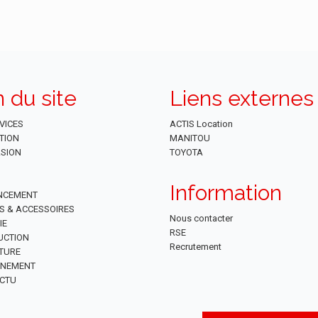
n du site
Liens externes
VICES
ACTIS Location
TION
MANITOU
SION
TOYOTA
Information
NCEMENT
ES & ACCESSOIRES
Nous contacter
IE
RSE
UCTION
Recrutement
TURE
NNEMENT
CTU