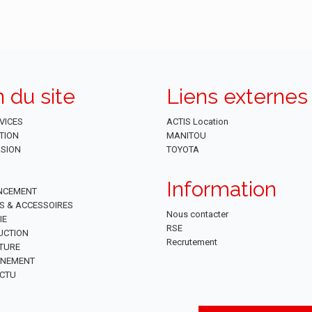
n du site
Liens externes
VICES
ACTIS Location
TION
MANITOU
SION
TOYOTA
Information
NCEMENT
ES & ACCESSOIRES
Nous contacter
IE
RSE
UCTION
Recrutement
TURE
NNEMENT
CTU