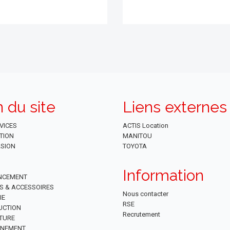
n du site
Liens externes
VICES
ACTIS Location
TION
MANITOU
SION
TOYOTA
Information
NCEMENT
ES & ACCESSOIRES
Nous contacter
IE
RSE
UCTION
Recrutement
TURE
NNEMENT