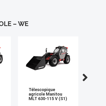
OLE – WE
Télescopique
Téle
agricole Manitou
agri
MLT 730-115 V (S1)
MLT 
(S1)