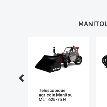
MANITOU
Télescopique
tou
agricole Manitou
 (S1)
MLT 630-115 V CP
(S1)