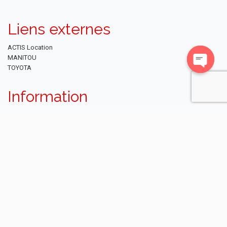
Liens externes
ACTIS Location
MANITOU
TOYOTA
Open
chaty
Information
Nous contacter
RSE
Recrutement
NEWSLETTER
Restez informé des dernières actualités et des offres exclusives en vous
abonnant à notre newsletter.