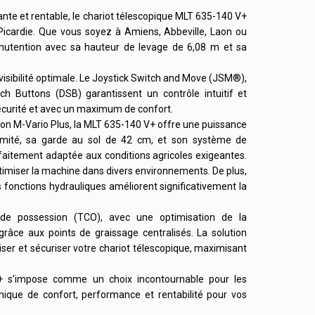
te et rentable, le chariot télescopique MLT 635-140 V+
 Picardie. Que vous soyez à Amiens, Abbeville, Laon ou
utention avec sa hauteur de levage de 6,08 m et sa
 visibilité optimale. Le Joystick Switch and Move (JSM®),
ch Buttons (DSB) garantissent un contrôle intuitif et
écurité et avec un maximum de confort.
on M-Vario Plus, la MLT 635-140 V+ offre une puissance
 limité, sa garde au sol de 42 cm, et son système de
faitement adaptée aux conditions agricoles exigeantes.
timiser la machine dans divers environnements. De plus,
s fonctions hydrauliques améliorent significativement la
de possession (TCO), avec une optimisation de la
râce aux points de graissage centralisés. La solution
er et sécuriser votre chariot télescopique, maximisant
V+ s’impose comme un choix incontournable pour les
nique de confort, performance et rentabilité pour vos