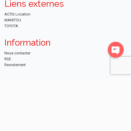
Liens externes
ACTIS Location
MANITOU
TOYOTA
Information
Nous contacter
RSE
Open
Recrutement
chaty
NEWSLETTER
Restez informé des dernières actualités et des offres exclusives en vous
abonnant à notre newsletter.