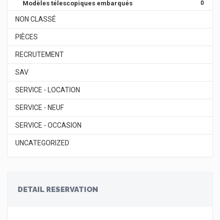
Modèles télescopiques embarqués
0
NON CLASSÉ
PIÈCES
RECRUTEMENT
SAV
SERVICE - LOCATION
SERVICE - NEUF
SERVICE - OCCASION
UNCATEGORIZED
DETAIL RESERVATION