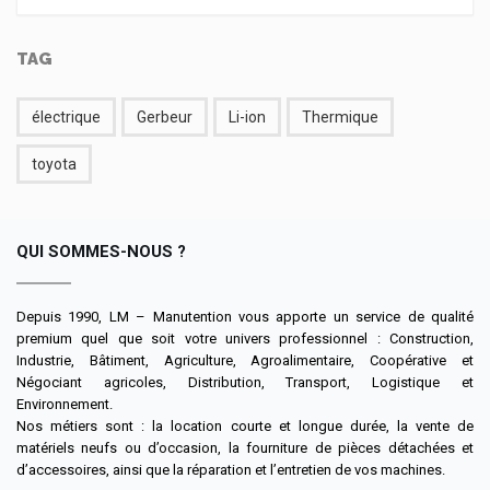
TAG
électrique
Gerbeur
Li-ion
Thermique
toyota
QUI SOMMES-NOUS ?
Depuis 1990, LM – Manutention vous apporte un service de qualité
premium quel que soit votre univers professionnel : Construction,
Industrie, Bâtiment, Agriculture, Agroalimentaire, Coopérative et
Négociant agricoles, Distribution, Transport, Logistique et
Environnement.
Nos métiers sont : la location courte et longue durée, la vente de
matériels neufs ou d’occasion, la fourniture de pièces détachées et
d’accessoires, ainsi que la réparation et l’entretien de vos machines.