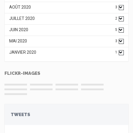
AOÛT 2020
3
JUILLET 2020
2
JUIN 2020
5
MAI 2020
3
JANVIER 2020
1
FLICKR-IMAGES
TWEETS