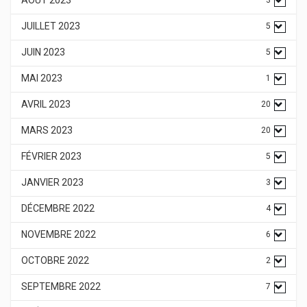
AOÛT 2023
3
JUILLET 2023
5
JUIN 2023
5
MAI 2023
1
AVRIL 2023
20
MARS 2023
20
FÉVRIER 2023
5
JANVIER 2023
3
DÉCEMBRE 2022
4
NOVEMBRE 2022
6
OCTOBRE 2022
2
SEPTEMBRE 2022
7