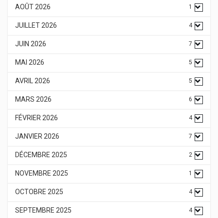
AOÛT 2026
1
JUILLET 2026
4
JUIN 2026
7
MAI 2026
5
AVRIL 2026
5
MARS 2026
6
FÉVRIER 2026
4
JANVIER 2026
7
DÉCEMBRE 2025
2
NOVEMBRE 2025
1
OCTOBRE 2025
4
SEPTEMBRE 2025
4