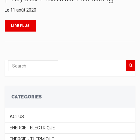
Le
11 août 2020
LIRE PLUS
CATEGORIES
ACTUS
ENERGIE - ELECTRIQUE
ENERGIE - THERMIQUE