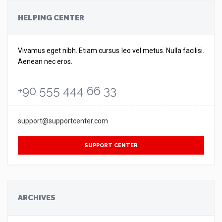
HELPING CENTER
Vivamus eget nibh. Etiam cursus leo vel metus. Nulla facilisi.
Aenean nec eros.
+90 555 444 66 33
support@supportcenter.com
SUPPORT CENTER
ARCHIVES