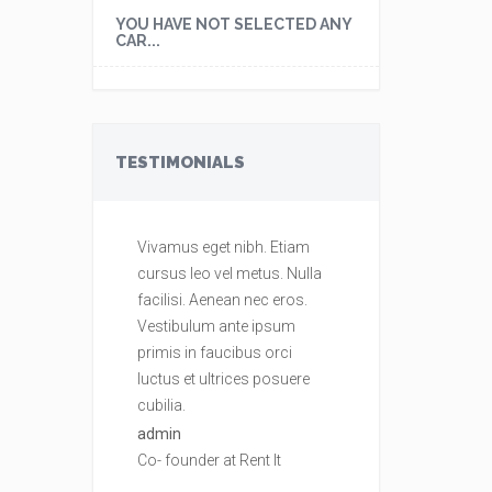
YOU HAVE NOT SELECTED ANY
CAR...
TESTIMONIALS
Vivamus eget nibh. Etiam
Vivamus eget ni
cursus leo vel metus. Nulla
cursus leo vel m
facilisi. Aenean nec eros.
facilisi. Aenean 
Vestibulum ante ipsum
Vestibulum ante
primis in faucibus orci
primis in faucib
luctus et ultrices posuere
luctus et ultrice
cubilia.
cubilia.
admin
admin
Co- founder at Rent It
Co- founder at Re