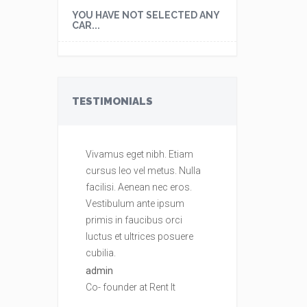
YOU HAVE NOT SELECTED ANY
CAR...
TESTIMONIALS
Vivamus eget nibh. Etiam
Vivamus eget ni
cursus leo vel metus. Nulla
cursus leo vel m
facilisi. Aenean nec eros.
facilisi. Aenean 
Vestibulum ante ipsum
Vestibulum ante
primis in faucibus orci
primis in faucib
luctus et ultrices posuere
luctus et ultrice
cubilia.
cubilia.
admin
admin
Co- founder at Rent It
Co- founder at Re