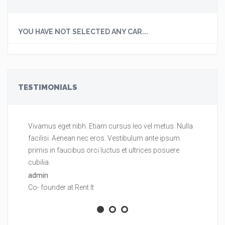
YOU HAVE NOT SELECTED ANY CAR...
TESTIMONIALS
Vivamus eget nibh. Etiam cursus leo vel metus. Nulla
Vi
facilisi. Aenean nec eros. Vestibulum ante ipsum
fa
primis in faucibus orci luctus et ultrices posuere
pr
cubilia.
cu
admin
ad
Co- founder at Rent It
Co