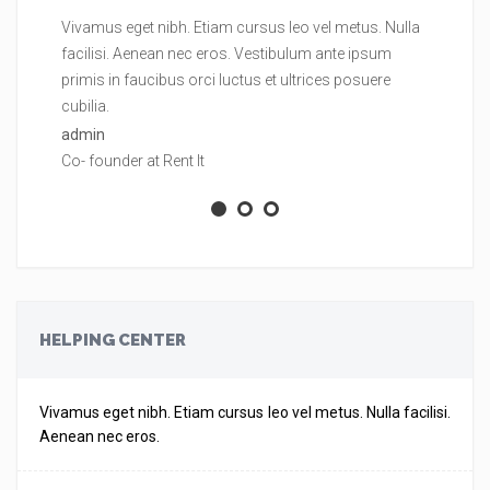
Vivamus eget nibh. Etiam cursus leo vel metus. Nulla
Vi
facilisi. Aenean nec eros. Vestibulum ante ipsum
fa
primis in faucibus orci luctus et ultrices posuere
pr
cubilia.
cu
admin
ad
Co- founder at Rent It
Co
HELPING CENTER
Vivamus eget nibh. Etiam cursus leo vel metus. Nulla facilisi.
Aenean nec eros.