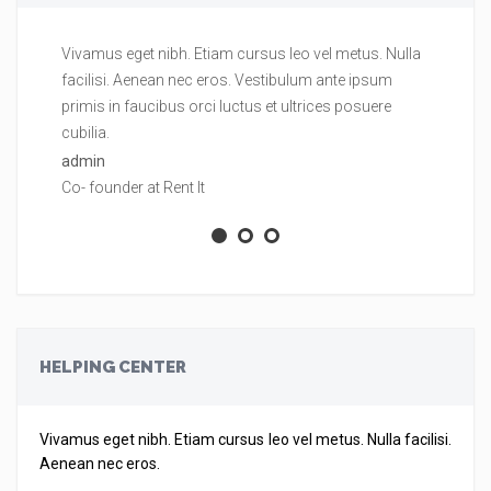
Vivamus eget nibh. Etiam cursus leo vel metus. Nulla
Vi
facilisi. Aenean nec eros. Vestibulum ante ipsum
fa
primis in faucibus orci luctus et ultrices posuere
pr
cubilia.
cu
admin
ad
Co- founder at Rent It
Co
HELPING CENTER
Vivamus eget nibh. Etiam cursus leo vel metus. Nulla facilisi.
Aenean nec eros.