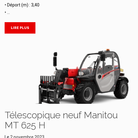
• Déport (m) : 3,40
• …
LIRE PLUS
Télescopique neuf Manitou
MT 625 H
Le
2 novembre 2023