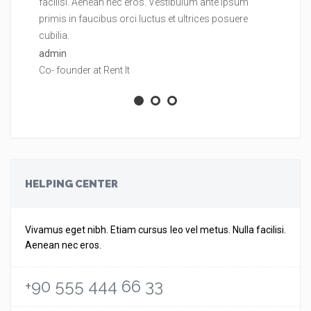
facilisi. Aenean nec eros. Vestibulum ante ipsum
fa
primis in faucibus orci luctus et ultrices posuere
pr
cubilia.
cu
admin
ad
Co- founder at Rent It
Co
HELPING CENTER
Vivamus eget nibh. Etiam cursus leo vel metus. Nulla facilisi.
Aenean nec eros.
+90 555 444 66 33