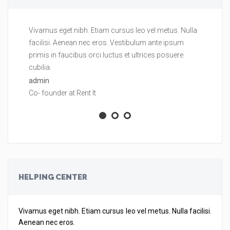
Vivamus eget nibh. Etiam cursus leo vel metus. Nulla
Vi
facilisi. Aenean nec eros. Vestibulum ante ipsum
fa
primis in faucibus orci luctus et ultrices posuere
pr
cubilia.
cu
admin
ad
Co- founder at Rent It
Co
HELPING CENTER
Vivamus eget nibh. Etiam cursus leo vel metus. Nulla facilisi.
Aenean nec eros.