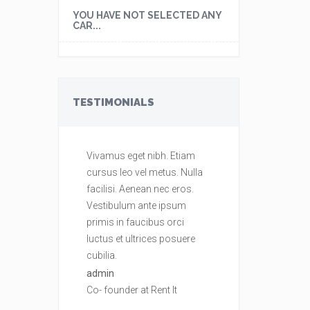
YOU HAVE NOT SELECTED ANY
CAR...
TESTIMONIALS
Vivamus eget nibh. Etiam
Vivamus eget ni
cursus leo vel metus. Nulla
cursus leo vel m
facilisi. Aenean nec eros.
facilisi. Aenean 
Vestibulum ante ipsum
Vestibulum ante
primis in faucibus orci
primis in faucib
luctus et ultrices posuere
luctus et ultrice
cubilia.
cubilia.
admin
admin
Co- founder at Rent It
Co- founder at Re