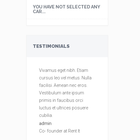
YOU HAVE NOT SELECTED ANY
CAR...
TESTIMONIALS
Vivamus eget nibh. Etiam
Vivamus eget ni
cursus leo vel metus. Nulla
cursus leo vel m
facilisi. Aenean nec eros.
facilisi. Aenean 
Vestibulum ante ipsum
Vestibulum ante
primis in faucibus orci
primis in faucib
luctus et ultrices posuere
luctus et ultrice
cubilia.
cubilia.
admin
admin
Co- founder at Rent It
Co- founder at Re