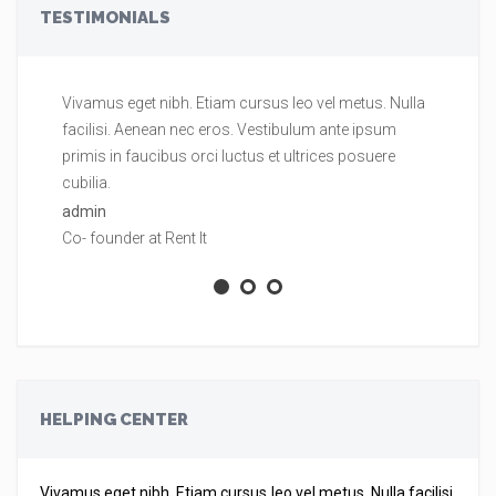
TESTIMONIALS
Vivamus eget nibh. Etiam cursus leo vel metus. Nulla
Vi
facilisi. Aenean nec eros. Vestibulum ante ipsum
fa
primis in faucibus orci luctus et ultrices posuere
pr
cubilia.
cu
admin
ad
Co- founder at Rent It
Co
HELPING CENTER
Vivamus eget nibh. Etiam cursus leo vel metus. Nulla facilisi.